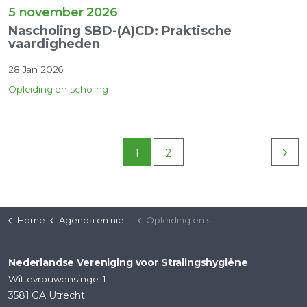
5 november 2026
Nascholing SBD-(A)CD: Praktische
vaardigheden
28 Jan 2026
Opleiding en scholing
1
2
Home
Agenda en nieuws
Opleiding en scholing
Nederlandse Vereniging voor Stralingshygiëne
Wittevrouwensingel 1
3581 GA Utrecht