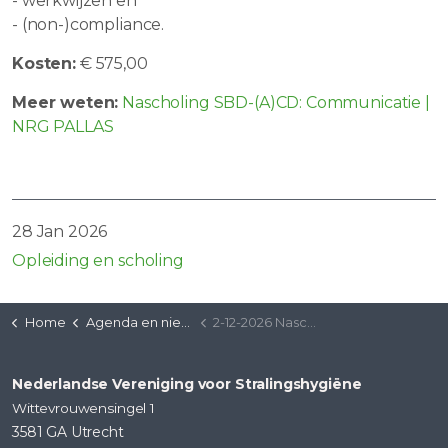
- werkwijzen en
- (non-)compliance.
Kosten:
€ 575,00
Meer weten:
Nascholing SBD-(A)CD: Communicatie |
NRG PALLAS
28 Jan 2026
Opleiding en scholing
Home
Agenda en nieuws
2-12-2026 Nascholing SBD-(A)CD: Communicatie
Nederlandse Vereniging voor Stralingshygiëne
Wittevrouwensingel 1
3581 GA Utrecht