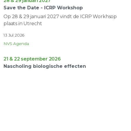
28 & 29 januari 2027
Save the Date - ICRP Workshop
Op 28 & 29 januari 2027 vindt de ICRP Workhsop
plaats in Utrecht
13 Jul 2026
NVS Agenda
21 & 22 september 2026
Nascholing biologische effecten
Op 21 & 22 september 2026 vind de nascholing
biologische effecten plaats bij de Jaarbeurs Utrecht
24 Jun 2026
NVS Agenda
18 september 2026
Veiligheidscultuur Intervisie | Utrecht -
OCHTEND