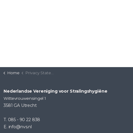
Home
Privacy Statement
Nederlandse Vereniging voor Stralingshygiëne
Wittevrouwensingel 1
3581 GA Utrecht
T. 085 - 90 22 838
E. info@nvs.nl