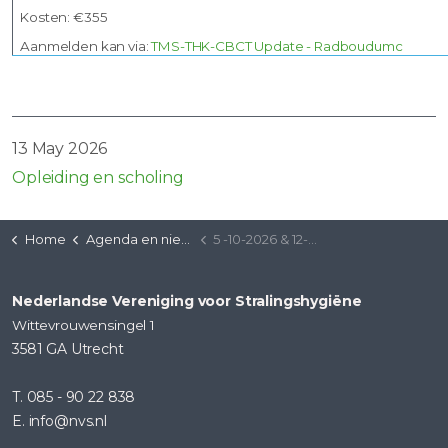
Kosten: €355
Aanmelden kan via:
TMS-THK-CBCT Update - Radboudumc
13 May 2026
Opleiding en scholing
Home
Agenda en nieuws
5 -10-2026 & 12-10-2026 TMS-THK-CBCT update | Radboud UMC
Nederlandse Vereniging voor Stralingshygiëne
Wittevrouwensingel 1
3581 GA Utrecht
T. 085 - 90 22 838
E. info@nvs.nl