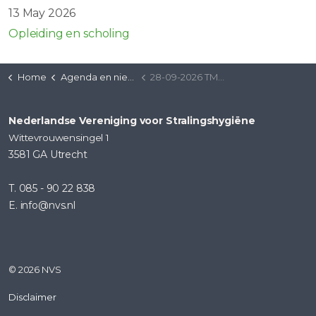
13 May 2026
Opleiding en scholing
Home
Agenda en nieuws
28-09-2026 TMS-THK-CBCT | Radboud UMC
Nederlandse Vereniging voor Stralingshygiëne
Wittevrouwensingel 1
3581 GA Utrecht
T. 085 - 90 22 838
E. info@nvs.nl
© 2026 NVS
Disclaimer