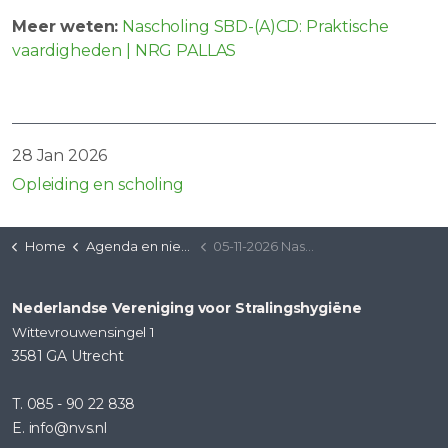
Meer weten:
Nascholing SBD-(A)CD: Praktische
vaardigheden | NRG PALLAS
28 Jan 2026
Opleiding en scholing
Home
Agenda en nieuws
05-11-2026 Nascholing SBD-(A)CD: Praktische vaardigheden
Nederlandse Vereniging voor Stralingshygiëne
Wittevrouwensingel 1
3581 GA Utrecht
T. 085 - 90 22 838
E. info@nvs.nl